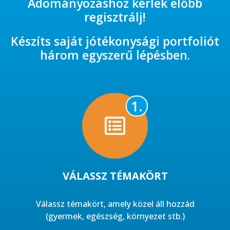
Adományozáshoz kérlek előbb
regisztrálj!​
Készíts saját jótékonysági portfoliót
három egyszerű lépésben.
1.
VÁLASSZ TÉMAKÖRT​
Válassz témakört, amely közel áll hozzád
(gyermek, egészség, környezet stb.)