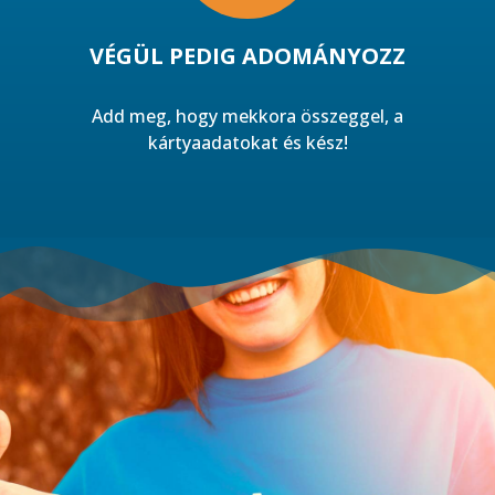
VÉGÜL PEDIG ADOMÁNYOZZ
Add meg, hogy mekkora összeggel, a
kártyaadatokat és kész!