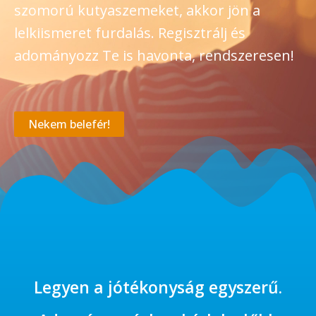
szomorú kutyaszemeket, akkor jön a
lelkiismeret furdalás. Regisztrálj és
adományozz Te is havonta, rendszeresen!
Nekem belefér!
Legyen a jótékonyság egyszerű.