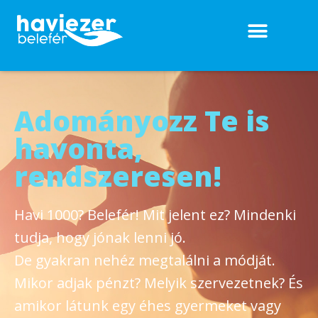
Adományozz Te is
havonta,
rendszeresen!
Havi 1000? Belefér! Mit jelent ez? Mindenki
tudja, hogy jónak lenni jó.
De gyakran nehéz megtalálni a módját.
Mikor adjak pénzt? Melyik szervezetnek? És
amikor látunk egy éhes gyermeket vagy