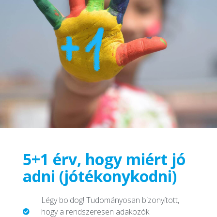
5+1 érv, hogy miért jó
adni (jótékonykodni)
Légy boldog! Tudományosan bizonyított,
hogy a rendszeresen adakozók