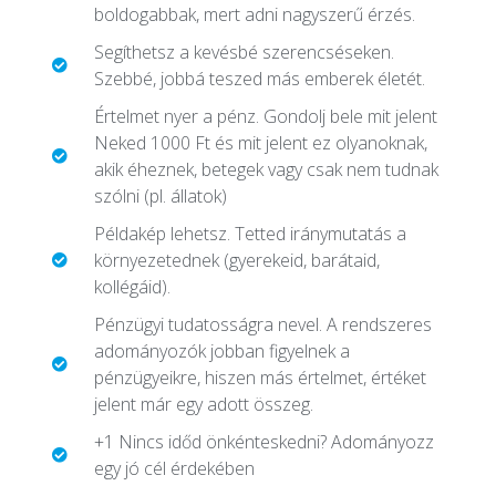
boldogabbak, mert adni nagyszerű érzés.
Segíthetsz a kevésbé szerencséseken.
Szebbé, jobbá teszed más emberek életét.
Értelmet nyer a pénz. Gondolj bele mit jelent
Neked 1000 Ft és mit jelent ez olyanoknak,
akik éheznek, betegek vagy csak nem tudnak
szólni (pl. állatok)
Példakép lehetsz. Tetted iránymutatás a
környezetednek (gyerekeid, barátaid,
kollégáid).
Pénzügyi tudatosságra nevel. A rendszeres
adományozók jobban figyelnek a
pénzügyeikre, hiszen más értelmet, értéket
jelent már egy adott összeg.
+1 Nincs időd önkénteskedni? Adományozz
egy jó cél érdekében