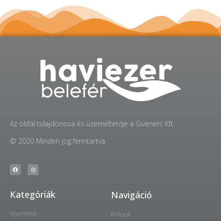
Az oldal tulajdonosa és üzemeltetője a Giveners Kft.
© 2020 Minden jog fenntartva.
Kategóriák
Navigáció
Gyermek
Rólunk