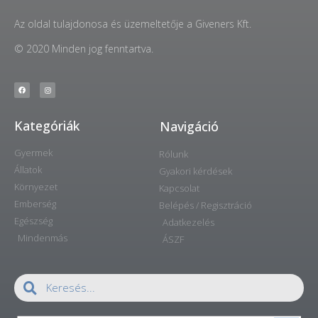
Az oldal tulajdonosa és üzemeltetője a Giveners Kft.
© 2020 Minden jog fenntartva.
Kategóriák
Navigáció
Gyermek
Rólunk
Állatok
Gyakori kérdések
Környezet
Kapcsolat
Emberség
Belépés / Regisztráció
Egészség
Adatkezelés
Mindenmás
ÁSZF