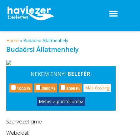
Home
»
Budaörsi Állatmenhely
Budaörsi Állatmenhely
NEKEM ENNYI
BELEFÉR
:
Más összeg
1000 Ft
2000 Ft
5000 Ft
Mehet a portfóliómba
Szervezet címe
Weboldal: