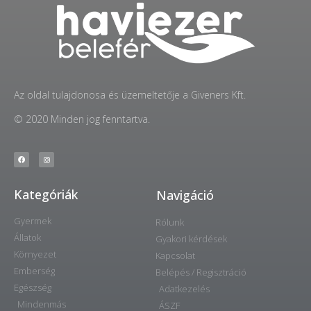
Az oldal tulajdonosa és üzemeltetője a Giveners Kft.
© 2020 Minden jog fenntartva.
Kategóriák
Navigáció
Gyermek
Rólunk
Állatok
Gyakori kérdések
Környezet
Kapcsolat
Emberség
Belépés / Regisztráció
Egészség
Adatkezelés
Mindenmás
ÁSZF