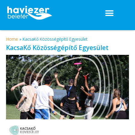
Home
»
KacsaKő Közösségépítő Egyesület
KacsaKő Közösségépítő Egyesület