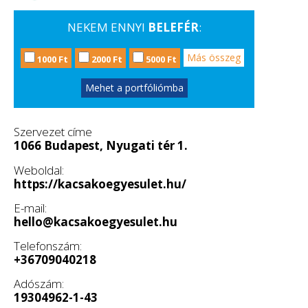
NEKEM ENNYI
BELEFÉR
:
Más összeg
1000 Ft
2000 Ft
5000 Ft
Mehet a portfóliómba
Szervezet címe
1066 Budapest, Nyugati tér 1.
Weboldal:
https://kacsakoegyesulet.hu/
E-mail:
hello@kacsakoegyesulet.hu
Telefonszám:
+36709040218
Adószám:
19304962-1-43