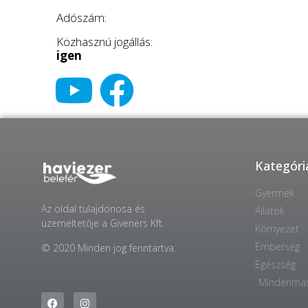
Adószám:
Közhasznú jogállás:
igen
Kategóri
Gyermek
Az oldal tulajdonosa és
Állatok
üzemeltetője a Giveners Kft.
Környezet
Emberség
© 2020 Minden jog fenntartva.
Egészség
Mindenmá