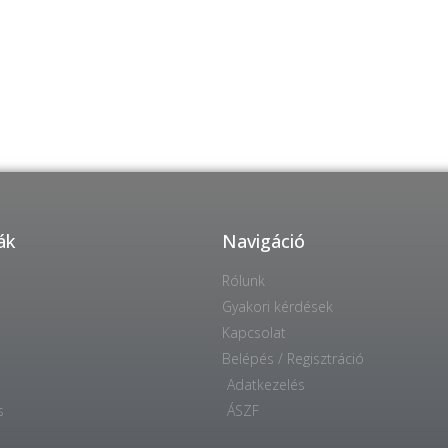
ák
Navigáció
Rólunk
Gyakori kérdések
Kapcsolat
Belépés / Regisztráció
Adatkezelés
s
ÁSZF