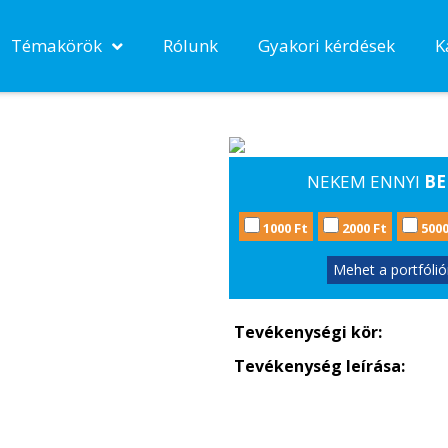
Témakörök
Rólunk
Gyakori kérdések
K
NEKEM ENNYI
BE
1000 Ft
2000 Ft
5000
Mehet a portfóli
Tevékenységi kör:
Tevékenység leírása: