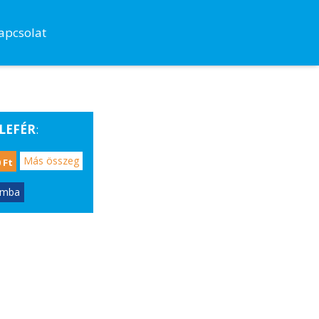
apcsolat
LEFÉR
:
Más összeg
 Ft
ómba