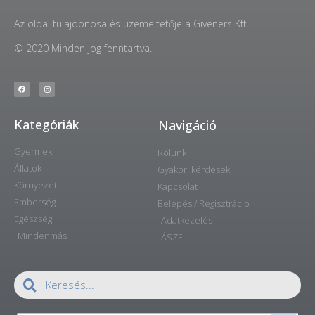
Az oldal tulajdonosa és üzemeltetője a Giveners Kft.
© 2020 Minden jog fenntartva.
Kategóriák
Navigáció
Gyermek
Rólunk
Állatok
Gyakori kérdések
Környezet
Kapcsolat
Emberség
Belépés / Regisztráció
Egészség
Adatkezelés
Mindenmás
ÁSZF