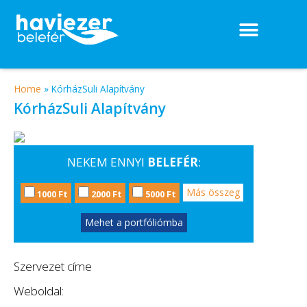
Home
»
KórházSuli Alapítvány
KórházSuli Alapítvány
NEKEM ENNYI
BELEFÉR
:
Más összeg
1000 Ft
2000 Ft
5000 Ft
Mehet a portfóliómba
Szervezet címe
Weboldal: