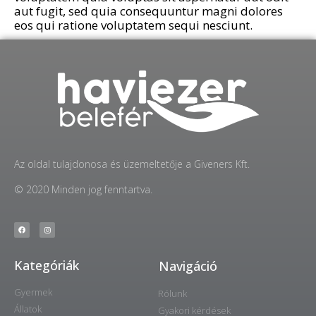
aut fugit, sed quia consequuntur magni dolores
eos qui ratione voluptatem sequi nesciunt.
Az oldal tulajdonosa és üzemeltetője a Giveners Kft.
© 2020 Minden jog fenntartva.
Kategóriák
Navigáció
Gyermek
Rólunk
Állatok
Gyakori kérdések