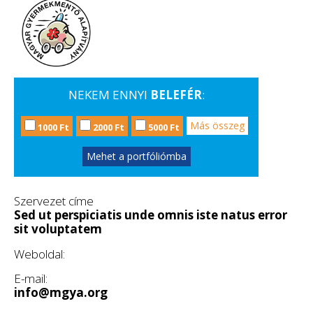
NEKEM ENNYI
BELEFÉR
:
Más összeg
1000 Ft
2000 Ft
5000 Ft
Mehet a portfóliómba
Szervezet címe
Sed ut perspiciatis unde omnis iste natus error
sit voluptatem
Weboldal:
E-mail:
info@mgya.org