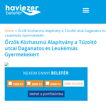
Home
»
Őrzők Közhasznú Alapítvány a Tűzoltó utcai Daganatos és
Leukémiás Gyermekekért
Őrzők Közhasznú Alapítvány a Tűzoltó
utcai Daganatos és Leukémiás
Gyermekekért
NEKEM ENNYI
BELEFÉR
:
Más összeg
1000 Ft
2000 Ft
5000 Ft
Mehet a portfóliómba