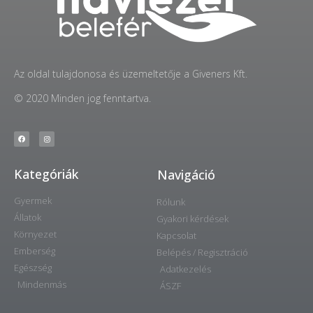
Az oldal tulajdonosa és üzemeltetője a Giveners Kft.
© 2020 Minden jog fenntartva.
Kategóriák
Navigáció
Gyermek
Rólunk
Állatok
Gyakori kérdések
Környezet
Kapcsolat
Emberség
Belépés / Regisztráció
Egészség
Adatkezelés
Mindenmás
ÁSZF