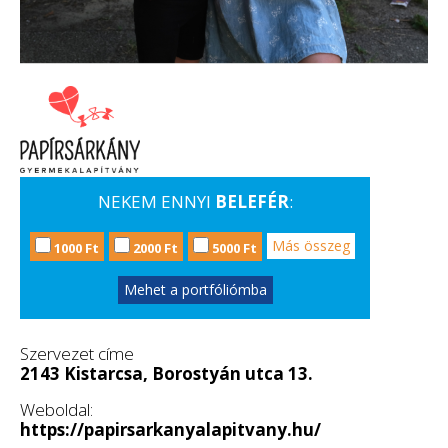
NEKEM ENNYI
BELEFÉR
:
Más összeg
1000 Ft
2000 Ft
5000 Ft
Mehet a portfóliómba
Szervezet címe
2143 Kistarcsa, Borostyán utca 13.
Weboldal:
https://papirsarkanyalapitvany.hu/