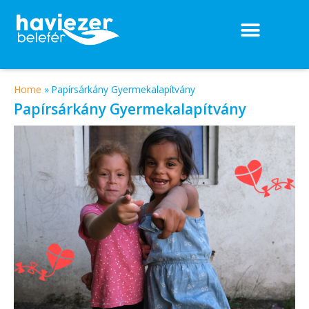
Home
»
Papírsárkány Gyermekalapítvány
Papírsárkány Gyermekalapítvány