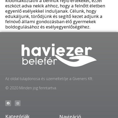
kibontakoztatni a bennük rejlő értékeket, ezzel
eszközt adva nekik ahhoz, hogy a felnőtt életben
egyenlő esélyekkel induljanak. Célunk, hogy
edukáljunk, törődjünk és segítő kezet adjunk a
felnövő állami gondozásban élő gyermekek
boldogulásához és esélyegyenlőségéhez.
Az oldal tulajdonosa és üzemeltetője a Giveners Kft.
© 2020 Minden jog fenntartva.
Kategóriák
Navigáció