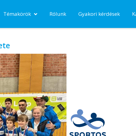
Témakörök
Rólunk
Gyakori kérdések
K
ete