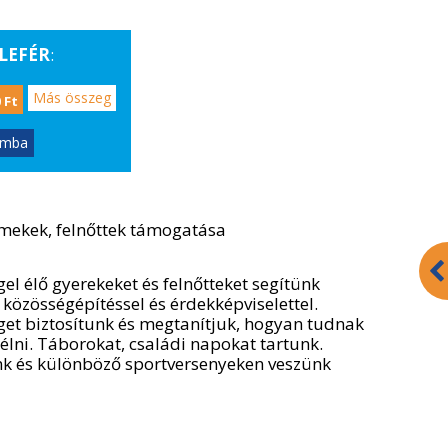
LEFÉR
:
Más összeg
 Ft
ómba
mekek, felnőttek támogatása
el élő gyerekeket és felnőtteket segítünk
közösségépítéssel és érdekképviselettel.
get biztosítunk és megtanítjuk, hogyan tudnak
t élni. Táborokat, családi napokat tartunk.
k és különböző sportversenyeken veszünk