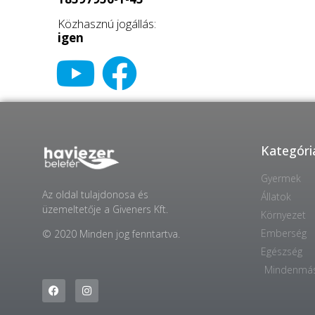
Közhasznú jogállás:
igen
Kategóri
Gyermek
Az oldal tulajdonosa és
Állatok
üzemeltetője a Giveners Kft.
Környezet
Emberség
© 2020 Minden jog fenntartva.
Egészség
Mindenmá