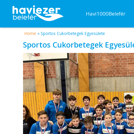
Havi1000Belefér
Home
»
Sportos Cukorbetegek Egyesülete
Sportos Cukorbetegek Egyesül