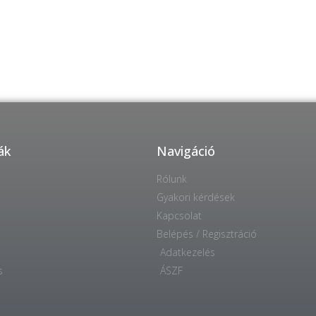
ák
Navigáció
Rólunk
Gyakori kérdések
Kapcsolat
Belépés / Regisztráció
Adatkezelés
s
ÁSZF