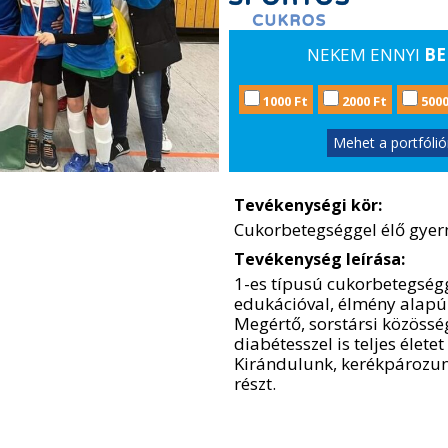
NEKEM ENNYI
BE
1000 Ft
2000 Ft
5000
Mehet a portfóli
Tevékenységi kör:
Cukorbetegséggel élő gyer
Tevékenység leírása:
1-es típusú cukorbetegségg
edukációval, élmény alapú 
Megértő, sorstársi közössé
diabétesszel is teljes élete
Kirándulunk, kerékpározun
részt.