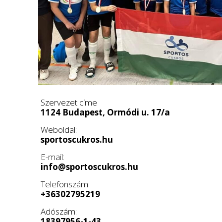
Szervezet címe
1124 Budapest, Ormódi u. 17/a
Weboldal:
sportoscukros.hu
E-mail:
info@sportoscukros.hu
Telefonszám:
+36302795219
Adószám:
18397956-1-43