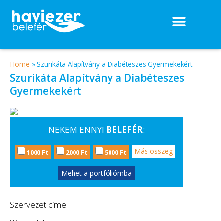
Home
»
Szurikáta Alapítvány a Diabéteszes Gyermekekért
Szurikáta Alapítvány a Diabéteszes
Gyermekekért
NEKEM ENNYI
BELEFÉR
:
Más összeg
1000 Ft
2000 Ft
5000 Ft
Mehet a portfóliómba
Szervezet címe