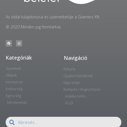
Az oldal tulajdonosa és üzemeltetője a Giveners Kft.
© 2020 Minden jog fenntartva.
Kategóriák
Navigáció
Gyermek
Rólunk
Állatok
Gyakori kérdések
Környezet
Kapcsolat
Emberség
Belépés / Regisztráció
Egészség
Adatkezelés
Mindenmás
ÁSZF