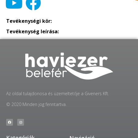
Tevékenységi kör:
Tevékenység leírása:
Az oldal tulajdonosa és üzemeltetője a Giveners Kft.
© 2020 Minden jog fenntartva.
Kategóriák
Navigáció