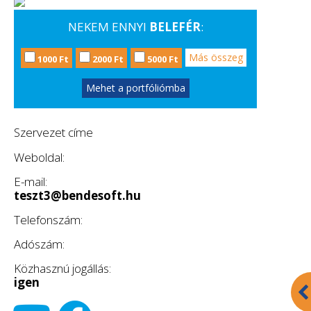
NEKEM ENNYI
BELEFÉR
:
Más összeg
1000 Ft
2000 Ft
5000 Ft
Mehet a portfóliómba
Szervezet címe
Weboldal:
E-mail:
teszt3@bendesoft.hu
Telefonszám:
Adószám:
Közhasznú jogállás:
igen