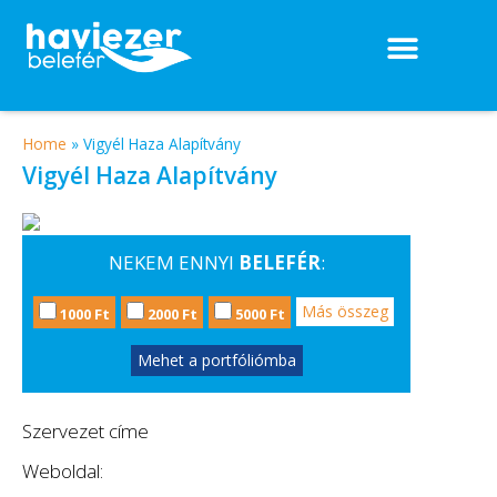
Home
»
Vigyél Haza Alapítvány
Vigyél Haza Alapítvány
NEKEM ENNYI
BELEFÉR
:
Más összeg
1000 Ft
2000 Ft
5000 Ft
Mehet a portfóliómba
Szervezet címe
Weboldal: